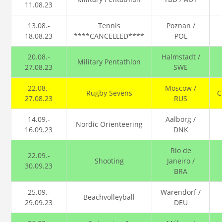
11.08.23
13.08.-
Tennis
Poznan /
18.08.23
****CANCELLED****
POL
20.08.-
Halmstadt /
Military Pentathlon
27.08.23
SWE
22.08.-
Moscow /
Rugby Sevens
C
27.08.23
RUS
14.09.-
Aalborg /
Nordic Orienteering
16.09.23
DNK
Rio de
22.09.-
Shooting
Janeiro /
30.09.23
BRA
25.09.-
Warendorf /
Beachvolleyball
29.09.23
DEU