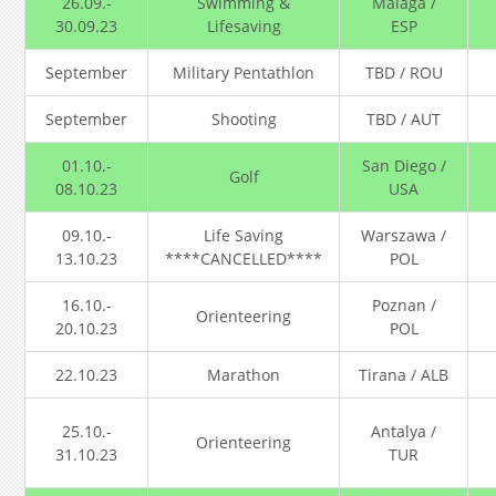
26.09.-
Swimming &
Málaga /
30.09.23
Lifesaving
ESP
September
Military Pentathlon
TBD / ROU
September
Shooting
TBD / AUT
01.10.-
San Diego /
Golf
08.10.23
USA
09.10.-
Life Saving
Warszawa /
13.10.23
****CANCELLED****
POL
16.10.-
Poznan /
Orienteering
20.10.23
POL
22.10.23
Marathon
Tirana / ALB
25.10.-
Antalya /
Orienteering
31.10.23
TUR