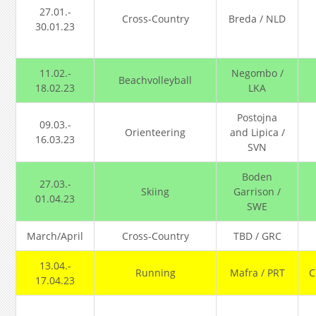
27.01.-
Cross-Country
Breda / NLD
30.01.23
11.02.-
Negombo /
Beachvolleyball
18.02.23
LKA
Postojna
09.03.-
Orienteering
and Lipica /
16.03.23
SVN
Boden
27.03.-
Skiing
Garrison /
01.04.23
SWE
March/April
Cross-Country
TBD / GRC
13.04.-
Running
Mafra / PRT
C
17.04.23