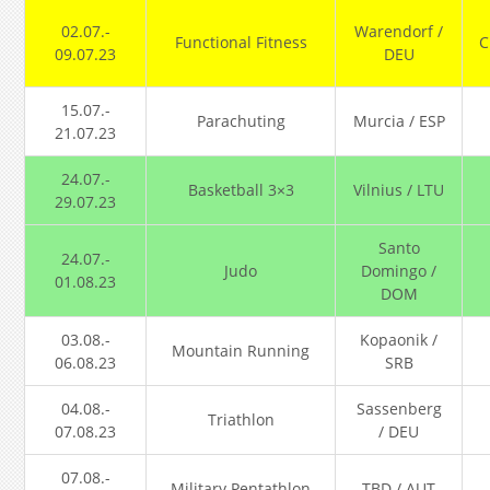
02.07.-
Warendorf /
Functional Fitness
C
09.07.23
DEU
15.07.-
Parachuting
Murcia / ESP
21.07.23
24.07.-
Basketball 3×3
Vilnius / LTU
29.07.23
Santo
24.07.-
Judo
Domingo /
01.08.23
DOM
03.08.-
Kopaonik /
Mountain Running
06.08.23
SRB
04.08.-
Sassenberg
Triathlon
07.08.23
/ DEU
07.08.-
Military Pentathlon
TBD / AUT