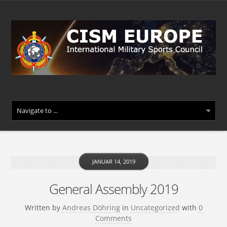
JANUAR 14, 2019
General Assembly 2019
Written by
Andreas Döhring
in
Uncategorized
with
0
Comments