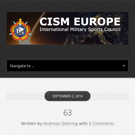
SEPTEMBER 2, 2016
63
Written by
Andreas Döhring
with
0 Comments