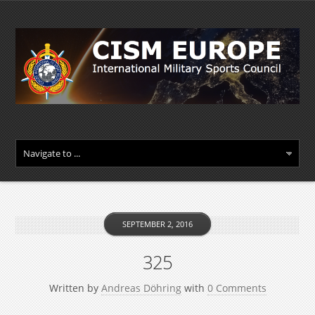
SEPTEMBER 2, 2016
325
Written by
Andreas Döhring
with
0 Comments