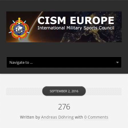
SEPTEMBER 2, 2016
276
Written by
Andreas Döhring
with
0 Comments