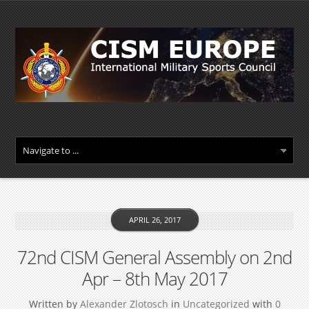
APRIL 26, 2017
72nd CISM General Assembly on 2nd
Apr – 8th May 2017
Written by
Alexander Zlotosch
in
Uncategorized
with
0